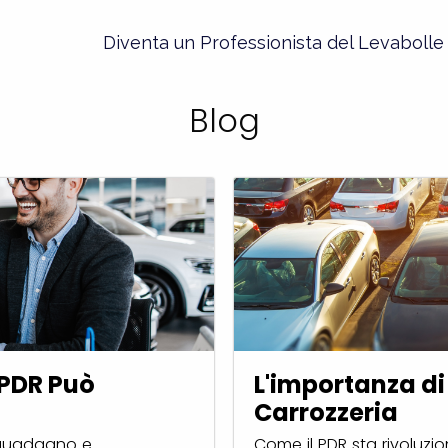
Diventa un Professionista del Levaboll
Blog
 PDR Può
L'importanza di
Carrozzeria
, guadagno e
Come il PDR sta rivoluzio